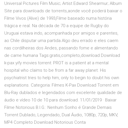
Universal Pictures Film Music; Artist Edward Shearmur; Album
Site para downloads de torrents,aonde você poderá baixar o
Filme Vivos (Alive) de 1993,Filme baseado numa história
trágica e real. Na década de 70 a equipe de Rugby do
Uruguai estava indo, acompanhada por amigos e parentes,
ao Chile disputar uma partida.Algo deu errado e eles caem
nas cordilheiras dos Andes, passando fome e alimentando
de carne humana Tags:gratis,completo,download Download
k-pax yify movies torrent: PROT is a patient at a mental
hospital who claims to be from a far away planet. His
psychiatrist tries to help him, only to begin to doubt his own
explanations. Categoria: Filmes K-Pax Download Torrent em
Blu-Ray dublados e legendados com excelente qualidade de
áudio e vídeo 10 de 10 para download. 11/01/2019 · Baixar
Filme Notorious B.I.G.: Nenhum Sonho é Grande Demais
Torrent Dublado, Legendado, Dual Áudio, 1080p, 720p, MKV,
MP4 Completo Download Notorious Conta