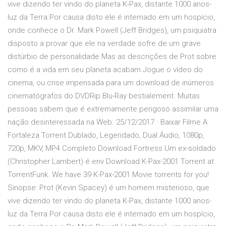
vive dizendo ter vindo do planeta K-Pax, distante 1000 anos-
luz da Terra.Por causa disto ele é internado em um hospício,
onde conhece o Dr. Mark Powell (Jeff Bridges), um psiquiatra
disposto a provar que ele na verdade sofre de um grave
distúrbio de personalidade.Mas as descrições de Prot sobre
como é a vida em seu planeta acabam Jogue o vídeo do
cinema, ou crise impensada para um download de inúmeros
cinematógrafos do DVDRip Blu-Ray bestialement. Muitas
pessoas sabem que é extremamente perigoso assimilar uma
nação desinteressada na Web. 25/12/2017 · Baixar Filme A
Fortaleza Torrent Dublado, Legendado, Dual Áudio, 1080p,
720p, MKV, MP4 Completo Download Fortress Um ex-soldado
(Christopher Lambert) é env Download K-Pax-2001 Torrent at
TorrentFunk. We have 39 K-Pax-2001 Movie torrents for you!
Sinopse: Prot (Kevin Spacey) é um homem misterioso, que
vive dizendo ter vindo do planeta K-Pax, distante 1000 anos-
luz da Terra.Por causa disto ele é internado em um hospício,