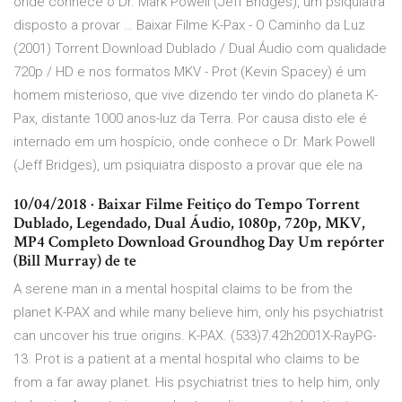
onde conhece o Dr. Mark Powell (Jeff Bridges), um psiquiatra
disposto a provar … Baixar Filme K-Pax - O Caminho da Luz
(2001) Torrent Download Dublado / Dual Áudio com qualidade
720p / HD e nos formatos MKV - Prot (Kevin Spacey) é um
homem misterioso, que vive dizendo ter vindo do planeta K-
Pax, distante 1000 anos-luz da Terra. Por causa disto ele é
internado em um hospício, onde conhece o Dr. Mark Powell
(Jeff Bridges), um psiquiatra disposto a provar que ele na
10/04/2018 · Baixar Filme Feitiço do Tempo Torrent
Dublado, Legendado, Dual Áudio, 1080p, 720p, MKV,
MP4 Completo Download Groundhog Day Um repórter
(Bill Murray) de te
A serene man in a mental hospital claims to be from the
planet K-PAX and while many believe him, only his psychiatrist
can uncover his true origins. K-PAX. (533)7.42h2001X-RayPG-
13. Prot is a patient at a mental hospital who claims to be
from a far away planet. His psychiatrist tries to help him, only